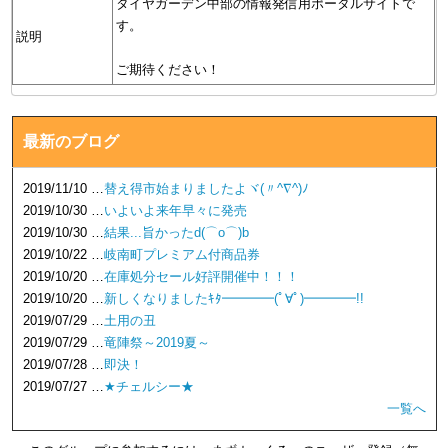
タイヤガーデン中部の情報発信用ポータルサイトで
す。
説明
ご期待ください！
最新のブログ
2019/11/10 …
替え得市始まりましたよヾ(〃^∇^)ﾉ
2019/10/30 …
いよいよ来年早々に発売
2019/10/30 …
結果...旨かったd(⌒o⌒)b
2019/10/22 …
岐南町プレミアム付商品券
2019/10/20 …
在庫処分セール好評開催中！！！
2019/10/20 …
新しくなりましたｷﾀ━━━━(ﾟ∀ﾟ)━━━━!!
2019/07/29 …
土用の丑
2019/07/29 …
竜陣祭～2019夏～
2019/07/28 …
即決！
2019/07/27 …
★チェルシー★
一覧へ