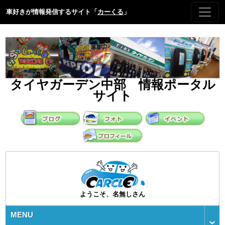
車好きが情報発信するサイト「
カーくる
」
タイヤガーデン中部 情報ポータル
サイト
ようこそ、名無しさん
MENU