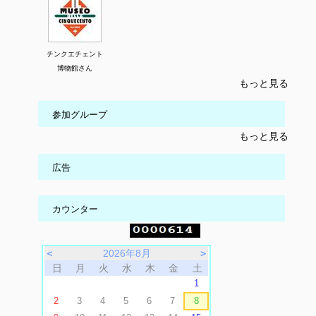
チンクエチェント
博物館さん
もっと見る
参加グループ
もっと見る
広告
カウンター
＜
2026年8月
＞
日
月
火
水
木
金
土
1
2
3
4
5
6
7
8