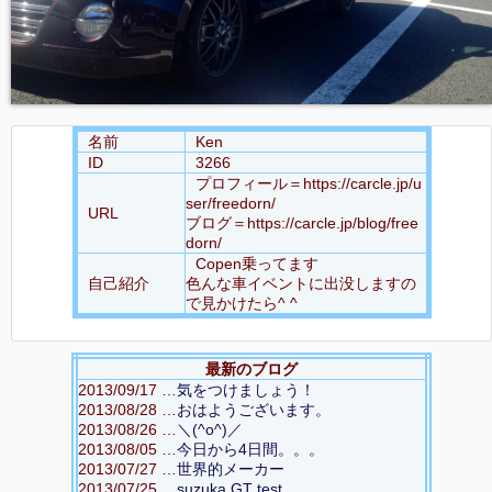
名前
Ken
ID
3266
プロフィール＝https://carcle.jp/u
ser/freedorn/
URL
ブログ＝https://carcle.jp/blog/free
dorn/
Copen乗ってます
自己紹介
色んな車イベントに出没しますの
で見かけたら^ ^
最新のブログ
2013/09/17 …
気をつけましょう！
2013/08/28 …
おはようございます。
2013/08/26 …
＼(^o^)／
2013/08/05 …
今日から4日間。。。
2013/07/27 …
世界的メーカー
2013/07/25 …
suzuka GT test