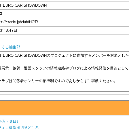
T EURO CAR SHOWDOWN
3
ps://carcle.jp/club/HOT/
13年8月7日
ーくる編集部
OT EURO CAR SHOWDOWNのプロジェクトに参加するメンバーを対象とし
両展示・協賛・運営スタッフの情報連絡やブログによる情報発信を目的として
クラブは関係者オンリーの招待制ですのであしからずご容赦ください。
準備（６日）
フィコ横浜周辺見どころ