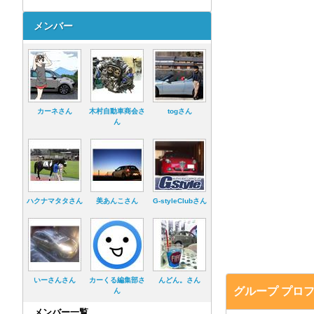
メンバー
カーネさん
木村自動車商会さ
togさん
ん
ハクナマタタさん
美あんこさん
G-styleClubさん
いーさんさん
カーくる編集部さ
んどん。さん
グループ プロ
ん
メンバー一覧