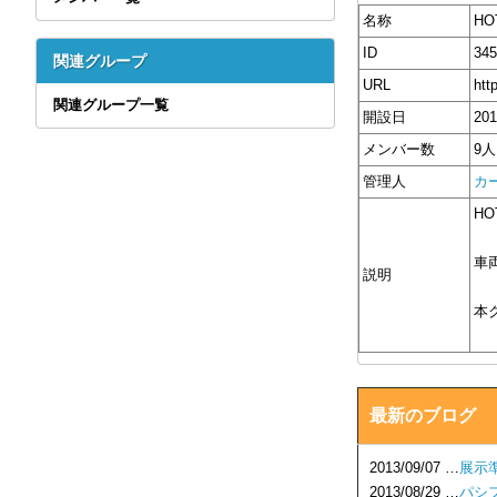
名称
HO
ID
345
関連グループ
URL
htt
関連グループ一覧
開設日
20
メンバー数
9人
管理人
カ
H
車
説明
本
最新のブログ
2013/09/07 …
展示
2013/08/29 …
パシ