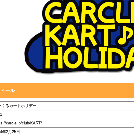
フィール
ーくるカートホリデー
1
ps://carcle.jp/club/KART/
14年2月25日