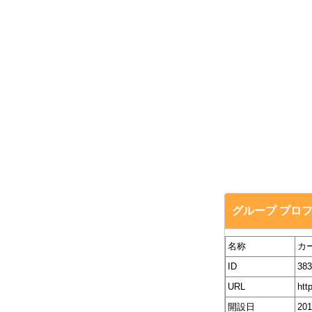
グループ プロ
名称
カ
ID
383
URL
htt
開設日
20