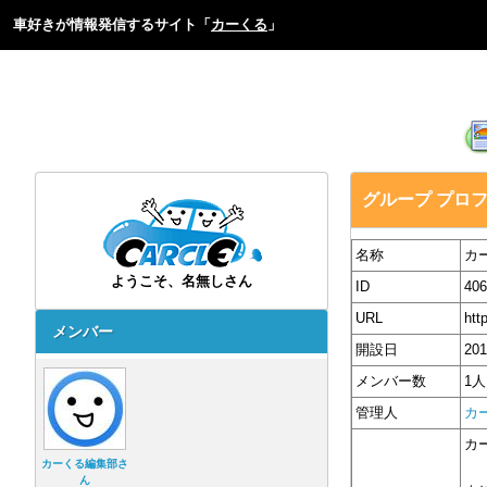
車好きが情報発信するサイト「
カーくる
」
グループ プロ
名称
カ
ようこそ、名無しさん
ID
406
URL
htt
メンバー
開設日
20
メンバー数
1人
管理人
カ
カ
カーくる編集部さ
ん