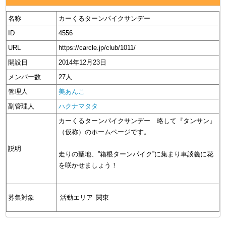
名称
カーくるターンパイクサンデー
ID
4556
URL
https://carcle.jp/club/1011/
開設日
2014年12月23日
メンバー数
27人
管理人
美あんこ
副管理人
ハクナマタタ
カーくるターンパイクサンデー 略して『タンサン』
（仮称）のホームページです。
説明
走りの聖地、”箱根ターンパイク”に集まり車談義に花
を咲かせましょう！
募集対象
活動エリア
関東