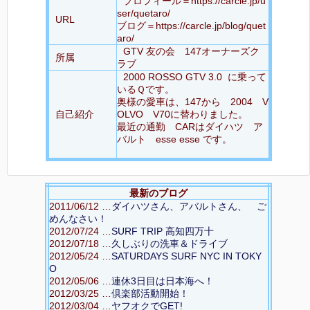
プロフィール＝https://carcle.jp/u
ser/quetaro/
URL
ブログ＝https://carcle.jp/blog/quet
aro/
GTV 友の会 147オーナーズク
所属
ラブ
2000 ROSSO GTV 3.0 に乗って
いるＱです。
奥様の愛車は、147から 2004 V
自己紹介
OLVO V70に替わりました。
最近の通勤 CARはダイハツ ア
バルト esse esse です。
最新のブログ
2011/06/12 …
ダイハツさん、アバルトさん、 ご
めんなさい！
2012/07/24 …
SURF TRIP 高知四万十
2012/07/18 …
久しぶりの洗車＆ドライブ
2012/05/24 …
SATURDAYS SURF NYC IN TOKY
O
2012/05/06 …
連休3日目は日本海へ！
2012/03/25 …
倶楽部活動開始！
2012/03/04 …
ヤフオクでGET!