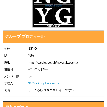
グループ プロフィール
名称
NGYG
ID
4897
URL
https://carcle.jp/club/ngygtakayama/
開設日
2015年7月25日
メンバー数
6人
管理人
NGYG AnnyTakayama
説明
カーくる版ＮＧＹＧサイトです♡