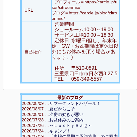
プロフィール＝https://carcle.jp/u
ser/citroenmie/
URL
ブログ＝https://carcle.jp/blog/citro
enmie/
営業時間
ショールーム10:00～19:00
サービス工場10:00～18:30
定休日
水曜日(但し、年末年
始・GW・お盆期間は定休日以
外にもお休みを頂く場合があ
自己紹介
ります。)
住所
〒510-0891
三重県四日市市日永西3-27-5
TEL
059-349-5557
最新のブログ
2026/08/09 …
サマーグランドバザール！
2026/08/07 …
夏だからこそ
2026/08/01 …
冷房の効きが悪い
2026/07/28 …
お盆休みのご案内
2026/07/26 …
～ＬｕｃｋｙＢａｇ～
2026/07/24 …
キャンプ！
2026/07/19 …
「車検の早期ご予約特典」のご案内