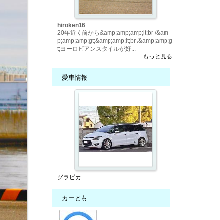
hiroken16
20年近く前から&amp;amp;amp;lt;br /&am
p;amp;amp;gt;&amp;amp;lt;br /&amp;amp;g
t;ヨーロピアンスタイルが好...
もっと見る
愛車情報
グラピカ
カーとも