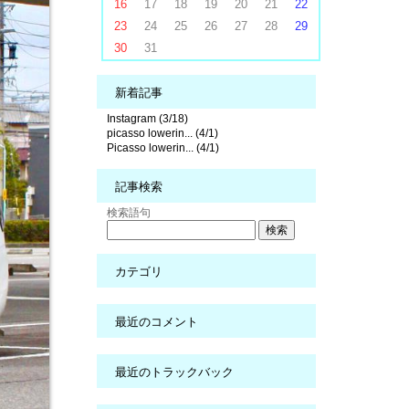
16
17
18
19
20
21
22
23
24
25
26
27
28
29
30
31
新着記事
Instagram (3/18)
picasso lowerin... (4/1)
Picasso lowerin... (4/1)
記事検索
検索語句
カテゴリ
最近のコメント
最近のトラックバック