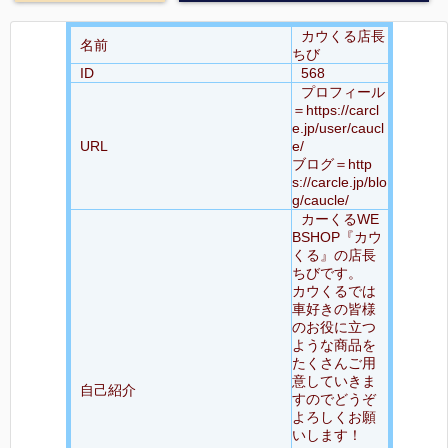
カウくる店長
名前
ちび
ID
568
プロフィール
＝https://carcl
e.jp/user/caucl
URL
e/
ブログ＝http
s://carcle.jp/blo
g/caucle/
カーくるWE
BSHOP『カウ
くる』の店長
ちびです。
カウくるでは
車好きの皆様
のお役に立つ
ような商品を
たくさんご用
意していきま
自己紹介
すのでどうぞ
よろしくお願
いします！