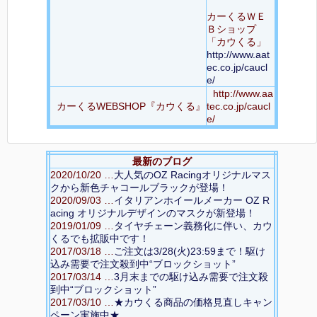
カーくるＷＥ
Ｂショップ
「カウくる」
http://www.aat
ec.co.jp/caucl
e/
http://www.aa
カーくるWEBSHOP『カウくる』
tec.co.jp/caucl
e/
最新のブログ
2020/10/20 …
大人気のOZ Racingオリジナルマス
クから新色チャコールブラックが登場！
2020/09/03 …
イタリアンホイールメーカー OZ R
acing オリジナルデザインのマスクが新登場！
2019/01/09 …
タイヤチェーン義務化に伴い、カウ
くるでも拡販中です！
2017/03/18 …
ご注文は3/28(火)23:59まで！駆け
込み需要で注文殺到中“ブロックショット”
2017/03/14 …
3月末までの駆け込み需要で注文殺
到中“ブロックショット”
2017/03/10 …
★カウくる商品の価格見直しキャン
ペーン実施中★