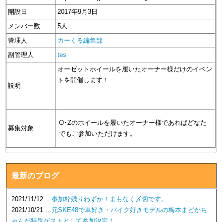
開設日
2017年9月3日
メンバー数
5人
管理人
カーくる編集部
副管理人
tes
オーゼットホイールを履いたオーナー様だけのイベン
トを開催します！
説明
O･Zのホイールを履いたオーナー様であればどなた
募集対象
でもご参加いただけます。
最新のブログ
2021/11/12 …
参加枠残りわずか！まもなく〆切です。
2021/10/21 …
元SKE48で車好き・バイク好きモデルの梅本まどかち
ゃんが特別ゲストとして参加決定！