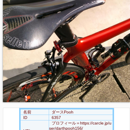
名前
ダースPooh
ID
6357
プロフィール＝https://carcle.jp/u
ser/darthpooh156/