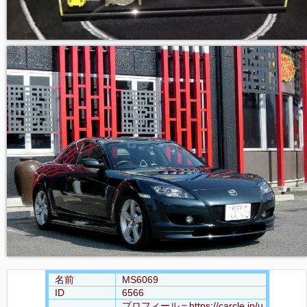
名前
MS6069
ID
6566
プロフィール＝https://carcle.jp/u