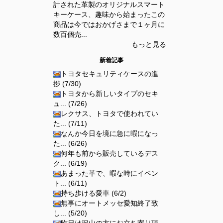
計された革製のオリジナルスマート
キーケース、趣味から始まったこの
商品は今ではおかげさまで１ヶ月に
数百個売...
もっと見る
新着記事
トヨタセキュリティケースの進
捗 (7/30)
トヨタから新しいタイプのセキ
ュ... (7/26)
レクサス、トヨタで使われてい
た... (7/11)
なんか今日を境に急に暇になっ
た... (6/26)
何年も前から販売しているデス
ク... (6/19)
あまった革で、暇な時にイベン
ト... (6/11)
持ち歩ける愛車 (6/2)
無事にオートメッセ愛知終了致
し... (5/20)