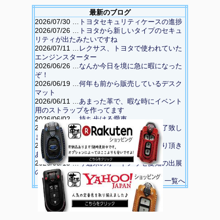
最新のブログ
2026/07/30 …
トヨタセキュリティケースの進捗
2026/07/26 …
トヨタから新しいタイプのセキュ
リティが出たみたいですね
2026/07/11 …
レクサス、トヨタで使われていた
エンジンスターター
2026/06/26 …
なんか今日を境に急に暇になった
ぞ！
2026/06/19 …
何年も前から販売しているデスク
マット
2026/06/11 …
あまった革で、暇な時にイベント
用のストラップを作ってます
2026/06/02 …
持ち歩ける愛車
2026/05/20 …
無事にオートメッセ愛知終了致し
ました
2026/05/18 …
昨日は沢山の方にお立ち寄り頂き
ありがとうございました
2026/05/15 …
今週末のオートメッセ愛知の出展
の為に、ショップスペース解体中
一覧へ