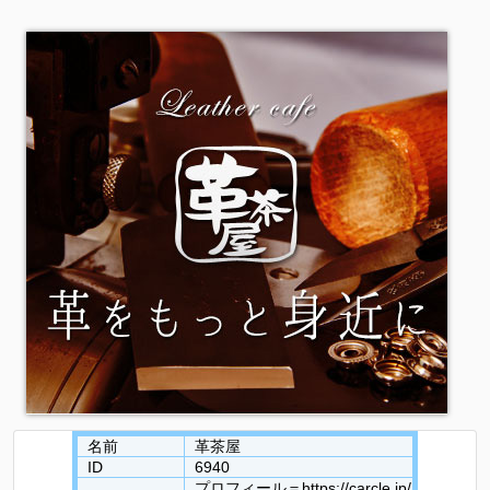
名前
革茶屋
ID
6940
プロフィール＝https://carcle.jp/