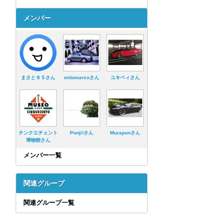
メンバー
まさと８５さん
mitomarcoさん
ユキベィさん
チンクエチェント
Ponji!さん
Muraponさん
博物館さん
メンバー一覧
関連グループ
関連グループ一覧