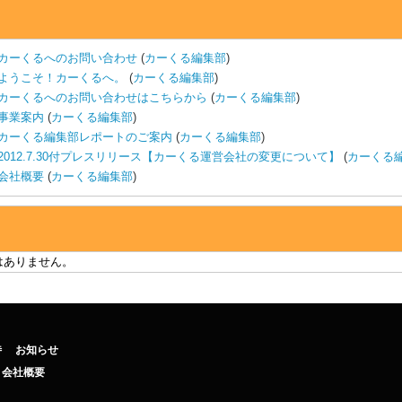
カーくるへのお問い合わせ
(
カーくる編集部
)
ようこそ！カーくるへ。
(
カーくる編集部
)
カーくるへのお問い合わせはこちらから
(
カーくる編集部
)
事業案内
(
カーくる編集部
)
カーくる編集部レポートのご案内
(
カーくる編集部
)
2012.7.30付プレスリリース【カーくる運営会社の変更について】
(
カーくる
会社概要
(
カーくる編集部
)
はありません。
待
お知らせ
会社概要