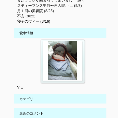
またブログが固まってしまいまし... (9/7)
スティーブンス男爵号再入院.・... (9/5)
月１回の美容院 (8/25)
不安 (8/22)
寝子のヴィー (8/16)
愛車情報
VIE
カテゴリ
最近のコメント