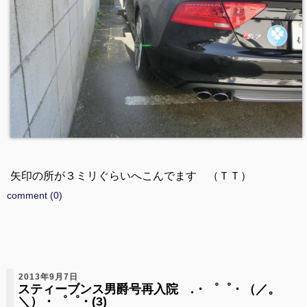
矢印の所が３ミリぐらいへこんでます （ＴＴ）
comment (0)
2013年9月7日
スティーブンス男爵号再入院 .・゜゜・（／。
＼）・゜゜・(3)