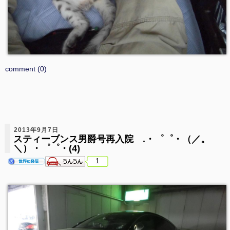
comment (0)
2013年9月7日
スティーブンス男爵号再入院 .・゜゜・（／。
＼）・゜゜・(4)
1