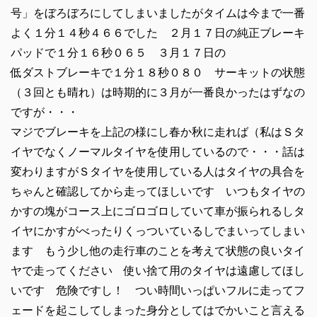
号」をぼろぼろにしてしまいましたがタイムは今まで一番
よく１分１４秒４６６でした ２月１７日の純正ブレーキ
パッドで１分１６秒０６５ ３月１７日の
低ダストブレーキで１分１８秒０８０ サーキットの状態
（３回とも晴れ）は時期的に３月が一番良かったはずなの
ですが・・・
マジでブレーキを上記の様にし春か秋に走れば（私はＳタ
イヤでなくノーマルタイヤを使用しているので・・・話は
変わりますがＳタイヤを使用している人はタイヤの具合を
ちゃんと確認してから走ってほしいです いつもタイヤの
かすの塊がコース上にゴロゴロしていて車が振られるしタ
イヤにかすがべったりくっついているしでまいってしまい
ます もう少し他の走行車のことを考えて状態の良いタイ
ヤで走ってください 使い捨て用のタイヤは遠慮してほし
いです 危険ですし！ つい時間いっぱいフルに走ってフ
ェードを起こしてしまった身分としてはでかいこと言える