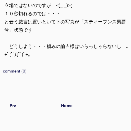
立場ではないのですが <(_ _)>）
１０秒切れるのでは・・・
と云う戯言は置いといて下の写真が「スティーブンス男爵
号」状態です
どうしよう・・・頼みの諭吉様はいらっしゃらないし ｡
+ﾟ(ﾟ´Д`ﾟ)ﾟ+｡
comment (0)
Prv
Home