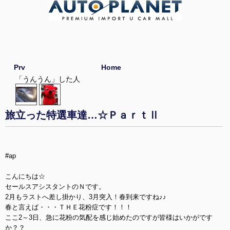
Prv
Home
「うんうん」した人
旅立った特選車達…☆ＰａｒｔⅡ
#ap
こんにちは☆
セールスアシスタントのＮです。
2月もラストへ差し掛かり、3月突入！春到来ですね♪♪
春と言えば・・・ＴＨＥ花粉症です！！！
ここ2～3日、急に花粉の気配を感じ始めたのですが皆様はいかがです
か？？