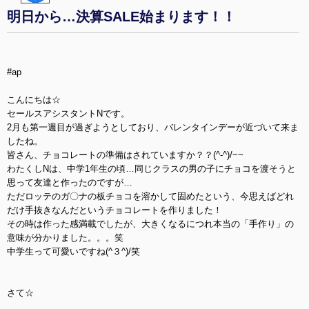
明日から…決算SALE始まります！！
#ap
こんにちは☆
セールスアシスタントNです。
2月も第一週目が過ぎようとしており、バレンタインデーが近づいて来ま
したね。
皆さん、チョコレートの準備はされていますか？？(^-^)/~~
わたくしNは、中学1年生の頃…同じクラスの男の子にチョコを渡そうと
思って友達と作ったのですが…
ただロッテのガ〇ナの板チョコを溶かして固めたという、今思えばどれ
だけ手抜きなんだというチョコレートを作りました！
その時は作った感満載でしたが、大きくなるにつれ本当の「手作り」の
意味が分かりました。。。笑
中学生って可愛いですね(^３^)/笑
さて☆