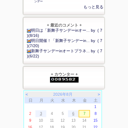
ンデー
もっと見る
+ 最近のコメント +
明日は「新舞子サンデーinオー... by ( 7
)(8/16)
明日開催！「新舞子サンデーin... by ( 7
)(7/20)
新舞子サンデーinオートプラネ... by ( 7
)(6/22)
+ カウンター +
＜
2026年8月
＞
日
月
火
水
木
金
土
1
2
3
4
5
6
7
8
9
10
11
12
13
14
15
16
17
18
19
20
21
22