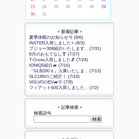
23
24
25
26
27
28
29
30
31
+ 新着記事 +
夏季休暇のお知らせ🫧 (8/6)
INSTER入荷しました⭐ (8/3)
プジョー308紹介いたします... (7/31)
8月のおもてなし🎐 (7/27)
T-Cross入荷しました🎵 (7/24)
IONIQ5紹介🚙 (7/16)
『GLB200ｄ』入庫いたしま... (7/13)
SLC180のご紹介！ (7/10)
VOLVOのEV🚙💡 (7/9)
フィアット500入荷しました... (7/2)
+ 記事検索 +
検索語句