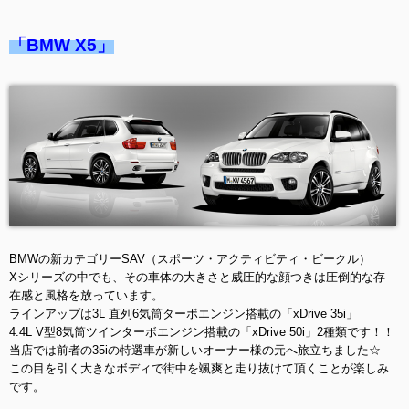
「BMW X5」
BMWの新カテゴリーSAV（スポーツ・アクティビティ・ビークル）
Xシリーズの中でも、その車体の大きさと威圧的な顔つきは圧倒的な存
在感と風格を放っています。
ラインアップは3L 直列6気筒ターボエンジン搭載の「xDrive 35i」
4.4L V型8気筒ツインターボエンジン搭載の「xDrive 50i」2種類です！！
当店では前者の35iの特選車が新しいオーナー様の元へ旅立ちました☆
この目を引く大きなボディで街中を颯爽と走り抜けて頂くことが楽しみ
です。