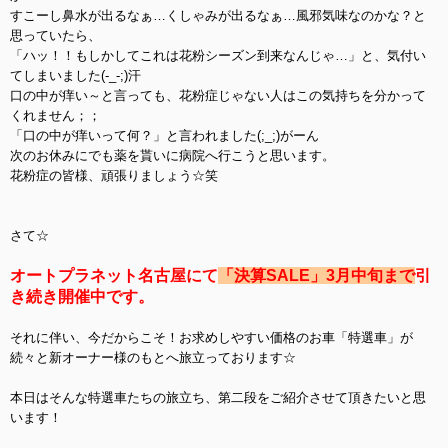
すこーし鼻水が出るなぁ…くしゃみが出るなぁ…風邪気味なのかな？と
思っていたら、
「ハッ！！もしかしてこれは花粉シーズン到来なんじゃ…」と、気付い
てしまいました(-_-;)汗
口の中が痒い～と言っても、花粉症じゃない人はこの気持ちを分かって
くれません；；
「口の中が痒いって何？」と言われました(;_;)がーん
次のお休みにでも薬を貰いに病院へ行こうと思います。
花粉症の皆様、頑張りましょう☆笑
さて☆
オートプラネット名古屋にて
「決算SALE」3月中旬まで
引
き続き開催中です。
それに伴い、今だからこそ！お求めしやすい価格のお車「特選車」が
続々と新オーナー様のもとへ旅立っております☆
本日はそんな特選車たちの旅立ち、第二段をご紹介させて頂きたいと思
います！