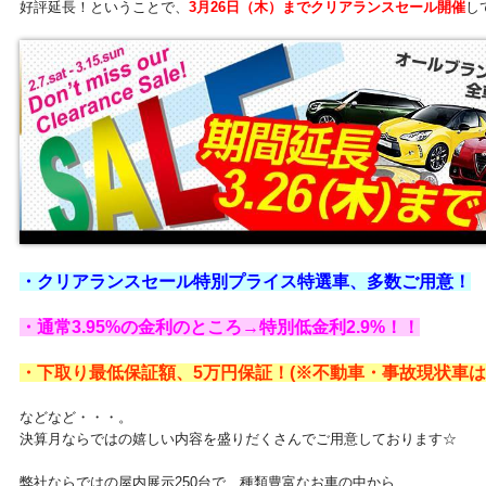
好評延長！ということで、
3月26日（木）までクリアランスセール開催
し
・クリアランスセール特別プライス特選車、多数ご用意！
・通常3.95%の金利のところ→特別低金利2.9%！！
・下取り最低保証額、5万円保証！(※不動車・事故現状車は
などなど・・・。
決算月ならではの嬉しい内容を盛りだくさんでご用意しております☆
弊社ならではの屋内展示250台で、種類豊富なお車の中から