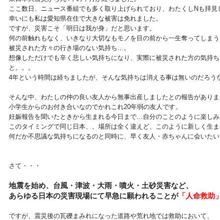
ここ数日、ニュース番組でも多く取り上げられており、わたくしNも拝見
幸いにも私は愛知県在住で大きな被害は免れました。
ですが、災害こそ「明日は我が身」だと思います。
何の前触れもなく、いきなり大切なもモノを目の前から一生奪ってしまう
被災された方々の行き場のない気持ち…。
想像しただけでも辛く悲しい気持ちになり、実際に被災された方の気持ち
と。。。
4年という時間は経ちましたが、そんな気持ちは消える事は無いのだろう
そんな中、わたしの仲の良い友人から無事出産しましたとの報告がありま
小学生からのお付き合いなのでかれこれ20年弱の友人です。
妊娠報告を聞いたときから生まれる今日まで…自分のことのように楽しみ
このタイミングで同じ日本、、場所は全く違えど、このように新しく生ま
何だか不思議な気持ちになるのと同時に、早く友人・赤ちゃんに会いたい
さて・・・
地震を始め、台風・津波・大雨・噴火・土砂災害など、
あらゆる日本の災害現場にて早急に願われることが
「人命救助
ですが、震災後の瓦礫まみれになった道路や荒れ地では救助において、