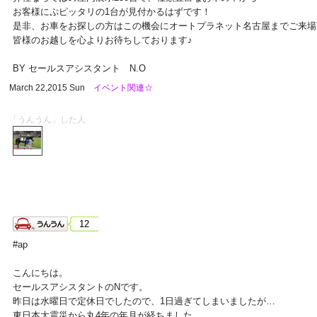
お客様にぷピッタリの1台が見付かるはずです！
是非、お車をお探しの方はこの機会にオートプラネット名古屋までご来場
皆様のお越しを心よりお待ちしております♪
BY セールスアシスタント N.O
March 22,2015 Sun
イベント関連☆
「うんうん」した人
12
#ap
こんにちは。
セールスアシスタントのNです。
昨日は水曜日で定休日でしたので、1日過ぎてしまいましたが…
東日本大震災から丸4年の年月が経ちました。