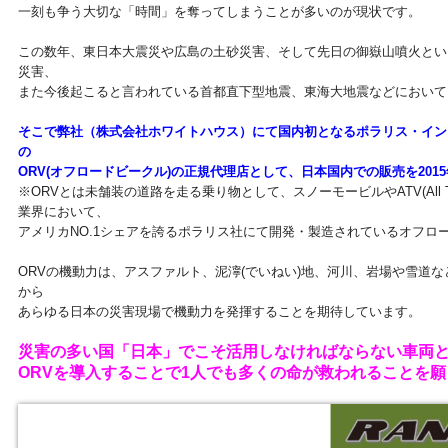
一刻も争う大切な「時間」を奪ってしまうことが多いのが現状です。
この数年、東日本大震災や広島の土砂災害、そして先日の御嶽山噴火とい
災害、
また今後起こると言われている首都直下型地震、東海大地震などにおいて
そこで弊社（株式会社ホワイトハウス）にて国内初となるポラリス・インダ
の
ORV(オフロードビークル)の正規代理店として、日本国内での販売を201
※ORVとは未舗装の道路を走る乗り物として、スノーモービルやATV(All Terra
業界において、
アメリカNO.1シェアを誇るポラリス社にて開発・製造されているオフロ
ORVの機動力は、アスファルト、泥濘(でいねい)地、河川、岩場や雪道
から
あらゆる日本の災害現場で機動力を発揮することを期待しています。
災害の多い国「日本」でこそ活用しなければならない車両
ORVを導入することで1人でも多くの命が救われることを