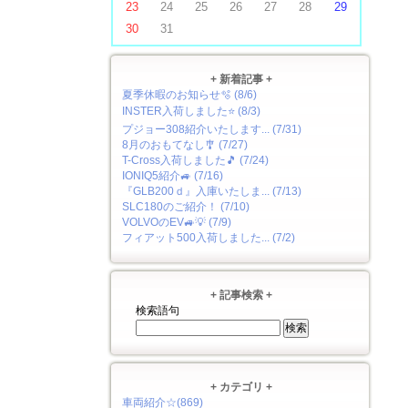
23
24
25
26
27
28
29
30
31
+ 新着記事 +
夏季休暇のお知らせ🫧 (8/6)
INSTER入荷しました⭐ (8/3)
プジョー308紹介いたします... (7/31)
8月のおもてなし🎐 (7/27)
T-Cross入荷しました🎵 (7/24)
IONIQ5紹介🚙 (7/16)
『GLB200ｄ』入庫いたしま... (7/13)
SLC180のご紹介！ (7/10)
VOLVOのEV🚙💡 (7/9)
フィアット500入荷しました... (7/2)
+ 記事検索 +
検索語句
+ カテゴリ +
車両紹介☆(869)