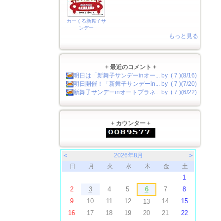
カーくる新舞子サ
ンデー
もっと見る
+ 最近のコメント +
明日は「新舞子サンデーinオー... by ( 7 )(8/16)
明日開催！「新舞子サンデーin... by ( 7 )(7/20)
新舞子サンデーinオートプラネ... by ( 7 )(6/22)
+ カウンター +
＜
2026年8月
＞
日
月
火
水
木
金
土
1
2
3
4
5
6
7
8
9
10
11
12
14
15
13
16
17
18
19
20
21
22