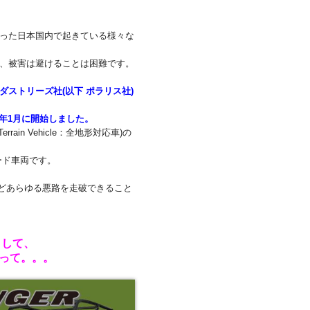
った日本国内で起きている様々な
、被害は避けることは困難です。
ストリーズ社(以下 ポラリス社)
5年1月に開始しました。
in Vehicle：全地形対応車)の
ード車両です。
などあらゆる悪路を走破できること
として、
願って。。。