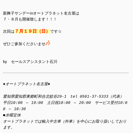
新舞子サンデーinオートプラネット名古屋は
７・８月も開催致します！！！
７月１９日（日
）
次回は
です☆
ぜひご参加くださいませ
by セールスアシスタント石川
♦オートプラネット名古屋♦
愛知県愛知郡東郷町和合北蚊谷29-1 tel 0561-37-5333（代表）
平日10:00 ～ 19:00 土日祝10:00 ～ 20:00 サービス受付10:0
0 ～ 18:30
■水曜定休
オートプラネットでは輸入中古車（外車）を中心にお取り扱いしており
ます。