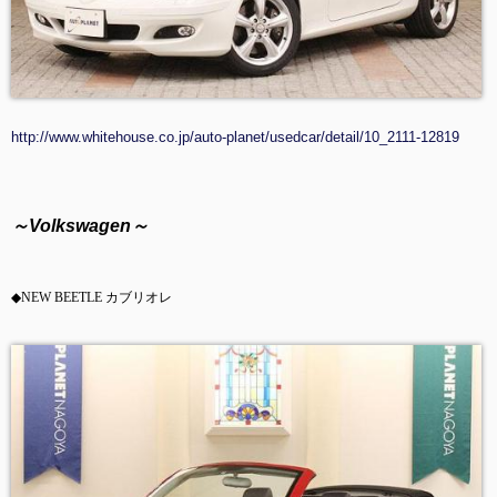
http://www.whitehouse.co.jp/auto-planet/usedcar/detail/10_2111-12819
～Volkswagen
～
◆
NEW BEETLE カブリオレ