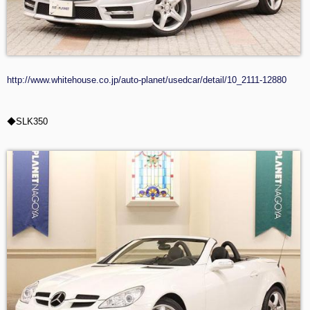
http://www.whitehouse.co.jp/auto-planet/usedcar/detail/10_2111-12880
◆SLK350