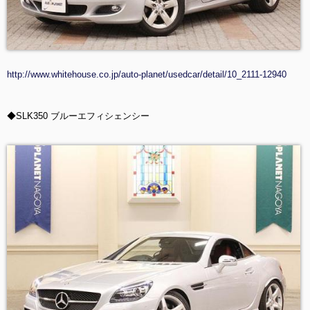
http://www.whitehouse.co.jp/auto-planet/usedcar/detail/10_2111-12940
◆SLK350 ブルーエフィシェンシー