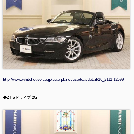
http://www.whitehouse.co.jp/auto-planet/usedcar/detail/10_2111-12599
◆Z4 Sドライブ 20i