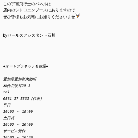
この宇宙飛行士のパネルは
店内のシトロエンブースにありますので
ぜひ皆様もお気軽にお撮りくださいませ
byセールスアシスタント石川
♦オートプラネット名古屋♦
愛知県愛知郡東郷町
和合北蚊谷29-1
tel
0561-37-5333（代表）
平日
10:00 ～ 19:00
土日祝
10:00 ～ 20:00
サービス受付
10:00 ～ 18:30