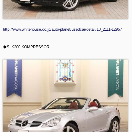
http://www.whitehouse.co.jp/auto-planet/usedcar/detail/10_2111-12957
◆SLK200 KOMPRESSOR