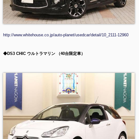
http://www.whitehouse.co.jp/auto-planet/usedcar/detail/10_2111-12960
◆DS3 CHIC ウルトラマリン （40台限定車）