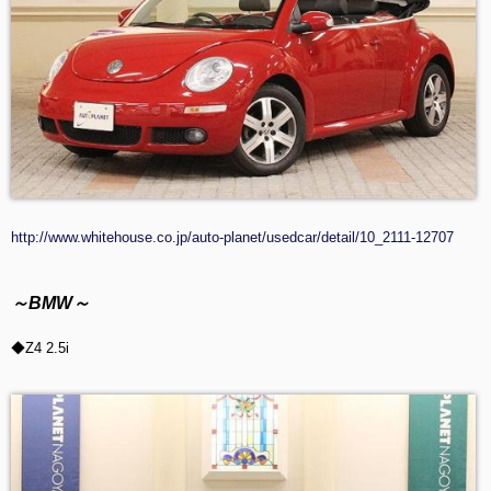
http://www.whitehouse.co.jp/auto-planet/usedcar/detail/10_2111-12707
～BMW～
◆Z4 2.5i