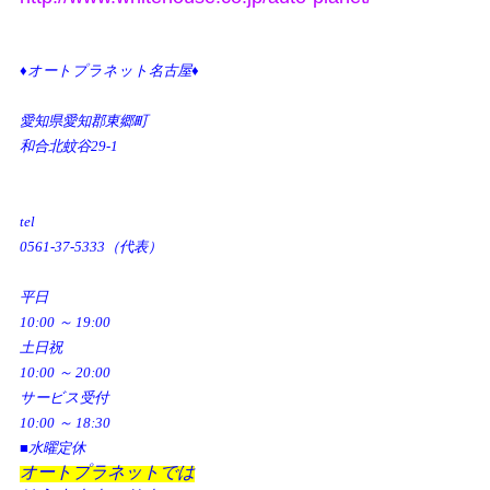
♦オートプラネット名古屋♦
愛知県愛知郡東郷町
和合北蚊谷29-1
tel
0561-37-5333（代表）
平日
10:00 ～ 19:00
土日祝
10:00 ～ 20:00
サービス受付
10:00 ～ 18:30
■水曜定休
オートプラネットでは