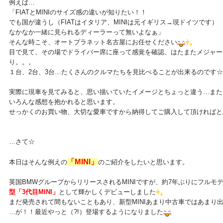
例えば…
「FIATとMINIのサイズ感の違いが知りたい！！
でも国が違うし（FIATはイタリア、MINIは元イギリス→現ドイツです）
なかなか一緒に見られるディーラーって無いよなぁ」
そんな時こそ、オートプラネット名古屋にお任せください
目で見て、その場でドライバー席に座って感覚を確認、はたまたメジャー
り。。。
１台、2台、3台…たくさんのクルマたちを見比べることが出来るのです☆
実際に現車を見てみると、思い描いていたイメージとちょっと違う…また
いろんな感想を抱かれると思います。
せっかくのお買い物、大切な愛車ですから納得してご購入して頂ければと
…さて☆
「MINI」
本日はそんな例えの
のご紹介をしたいと思います。
英国BMWグループからリリースされるMINIですが、約7年ぶりにフルモデ
型「3代目MINI」
として輝かしくデビューしました
まだ発売されて間もないこともあり、新型MINIあまり中古車ではあまり
…が！！最近やっと（?!）登場するようになりました