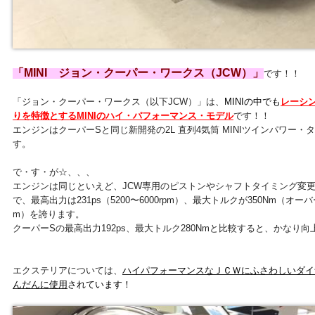
「MINI ジョン・クーパー・ワークス（JCW）」
です！！
「ジョン・クーパー・ワークス（以下JCW）」は、
MINIの中でも
レーシ
りを特徴とするMINIのハイ・パフォーマンス・モデル
です！！
エンジンはクーパーSと同じ新開発の2L 直列4気筒 MINIツインパワー
す。
で・す・が☆、、、
エンジンは同じといえど、JCW専用のピストンやシャフトタイミング変
で、最高出力は231ps（5200〜6000rpm）、最大トルクが350Nm（オーバーブー
m）を誇ります。
クーパーSの最高出力192ps、最大トルク280Nmと比較すると、かなり
エクステリアについては、
ハイパフォーマンスなＪＣＷにふさわしいダイ
んだんに使用
されています！