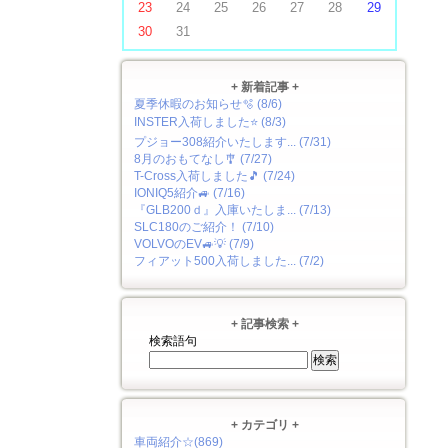
23
24
25
26
27
28
29
30
31
+ 新着記事 +
夏季休暇のお知らせ🫧 (8/6)
INSTER入荷しました⭐ (8/3)
プジョー308紹介いたします... (7/31)
8月のおもてなし🎐 (7/27)
T-Cross入荷しました🎵 (7/24)
IONIQ5紹介🚙 (7/16)
『GLB200ｄ』入庫いたしま... (7/13)
SLC180のご紹介！ (7/10)
VOLVOのEV🚙💡 (7/9)
フィアット500入荷しました... (7/2)
+ 記事検索 +
検索語句
+ カテゴリ +
車両紹介☆(869)