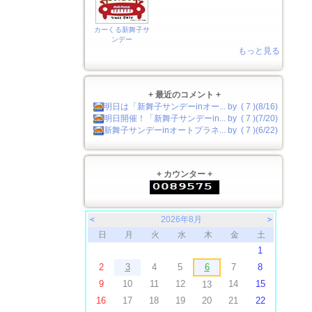
カーくる新舞子サ
ンデー
もっと見る
+ 最近のコメント +
明日は「新舞子サンデーinオー... by ( 7 )(8/16)
明日開催！「新舞子サンデーin... by ( 7 )(7/20)
新舞子サンデーinオートプラネ... by ( 7 )(6/22)
+ カウンター +
＜
2026年8月
＞
日
月
火
水
木
金
土
1
2
3
4
5
6
7
8
9
10
11
12
14
15
13
16
17
18
19
20
21
22