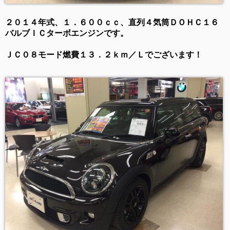
２０１４年式、１．６００ｃｃ、直列４気筒ＤＯＨＣ１６
バルブＩＣターボエンジンです。
ＪＣ０８モード燃費１３．２ｋｍ／Ｌでございます！