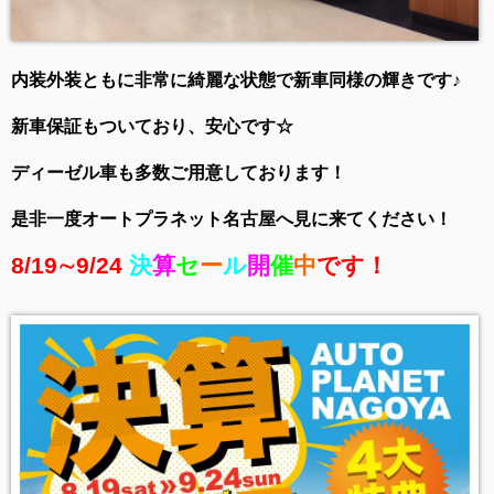
内装外装ともに非常に綺麗な状態で新車同様の輝きです♪
新車保証もついており、安心です☆
ディーゼル車も多数ご用意しております！
是非一度オートプラネット名古屋へ見に来てください！
8/19∼9/24
決
算
セ
ー
ル
開
催
中
です！