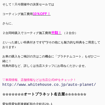
そして！只今開催中の決算セールでは
10％OFF！
コーティング施工費用
さらに、
半額！
２台同時購入でコーティグ施工費用
（２台分）
といった嬉しい特典付きです!(^^)!その他にも魅力的な特典をご用意して
おります♪
お車の購入をご検討の方はこの機会に「プラチナムコート」もぜひご一
緒に！
特典内容など、詳しくは当店スタッフにお尋ねくださいませ。
▽車両情報、店舗情報などは当店公式HPをチェック！
http://www.whitehouse.co.jp/auto-planet/
オートプラネット名古屋
☆☆☆☆☆☆☆
☆☆☆☆☆☆☆
愛知県愛知郡東郷町和合北蚊谷29-1