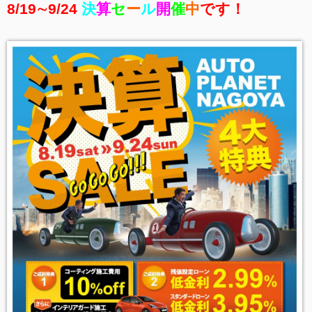
8/19∼9/24
決
算
セ
ー
ル
開
催
中
です！