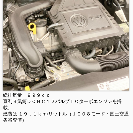
総排気量 ９９９ｃｃ
直列３気筒ＤＯＨＣ１２バルブＩＣターボエンジンを搭
載。
燃費は １９．１ｋｍ
/
リットル（ＪＣ０８モード・国土交通
省審査値）