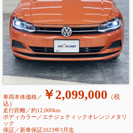
￥2,099,000
（税
車両本体価格／
込
）
走行距離／約12,000km
ボディカラー／エナジェティックオレンジメタリ
ック
保証／新車保証2023年3月迄