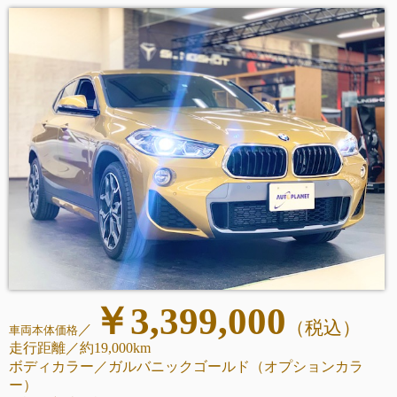
￥3,399,000
（税込
）
／
車両本体価格
走行距離
／約19,000km
ボディカラー／ガルバニックゴールド（オプションカラ
ー）