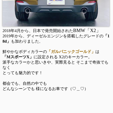
BMW「X2」
2018年4月から、日本で発売開始された
2019年から、ディーゼルエンジンを搭載したグレードの
「1
8d」
も加わりました
。
鮮やかなボディカラーの
「ガルバニックゴールド」
は
「MスポーツX」
に設定される X2のキーカラー。
派手なカラーかと思いきや、実際見ると そこまで奇抜でも
なく
とっても魅力的です！
都会でも、自然の中でも
どんなシーンでも 様になるお車です（♡＿♡）