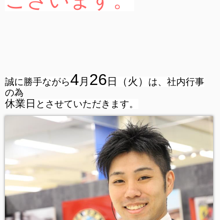
4
26
月
日
（火）
誠に勝手ながら
は、社内行事
の為
休業日
とさせていただきます。