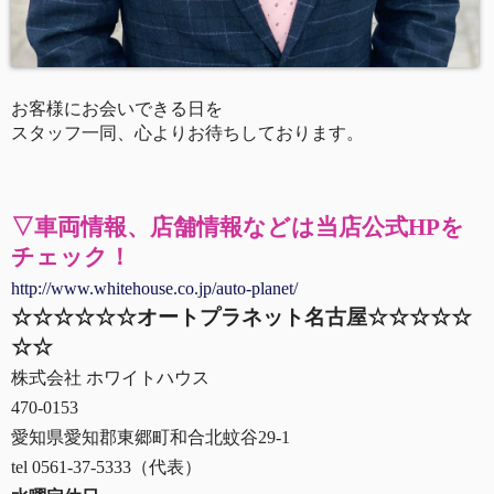
お客様にお会
いできる日を
スタッフ一
同、心よりお待ちしております。
▽車両情報、店舗情報などは当店公式HPを
チェック！
http://www.whitehouse.co.jp/auto-planet/
☆☆☆☆☆☆オートプラネット名古屋☆☆☆☆☆
☆☆
株式会社 ホワイトハウス
470-0153
愛知県愛知郡東郷町和合北蚊谷29-1
tel 0561-37-5333（代表）