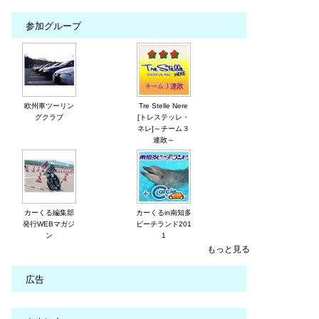
参加グループ
欧州車ツーリン
Tre Stelle Nere
グクラブ
[トレステッレ・
ネレ]～チーム３
連敗～
カーくる編集部
カーくるin南知多
発行WEBマガジ
ビーチランド201
ン
1
もっと見る
広告