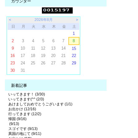
カウンター
＜
2026年8月
＞
日
月
火
水
木
金
土
1
2
3
4
5
6
7
8
9
10
11
12
13
14
15
16
17
18
19
20
21
22
23
24
25
26
27
28
29
30
31
新着記事
いってきます！ (3/30)
いってきます(^^ (2/3)
あけましておめでとうございます (1/1)
お出かけ (12/16)
行ってきます (12/2)
帰国 (9/16)
(9/13)
スゴイです (9/13)
異国の地にて (9/11)