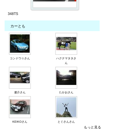
348TS
カーとも
コンドウ☆さん
ハクナマタタさ
ん
遼介さん
たかおさん
KEIKOさん
とぐさんさん
もっと見る