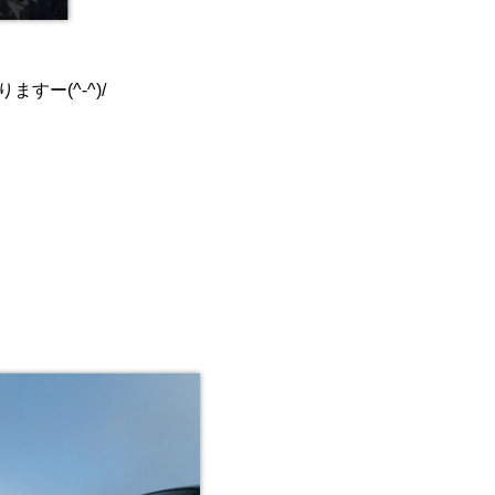
ー(^-^)/