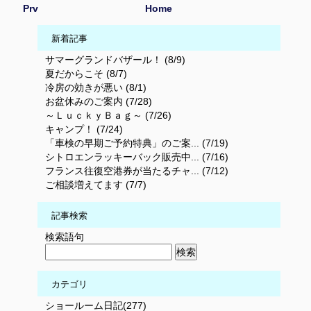
Prv
Home
新着記事
サマーグランドバザール！ (8/9)
夏だからこそ (8/7)
冷房の効きが悪い (8/1)
お盆休みのご案内 (7/28)
～ＬｕｃｋｙＢａｇ～ (7/26)
キャンプ！ (7/24)
「車検の早期ご予約特典」のご案... (7/19)
シトロエンラッキーバック販売中... (7/16)
フランス往復空港券が当たるチャ... (7/12)
ご相談増えてます (7/7)
記事検索
検索語句
カテゴリ
ショールーム日記(277)