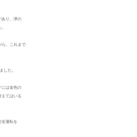
があり、津の
た。
がら、これまで
ました。
？には金色の
考えてはいる
安全運転を