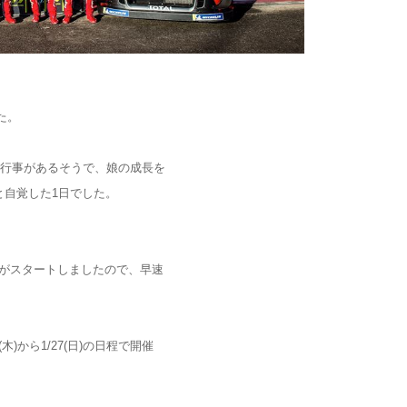
た。
る行事があるそうで、娘の成長を
と自覚した1日でした。
ンがスタートしましたので、早速
)から1/27(日)の日程で開催