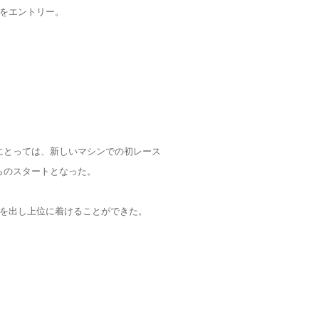
Ｃをエントリー。
にとっては、新しいマシンでの初レース
らのスタートとなった。
ムを出し上位に着けることができた。