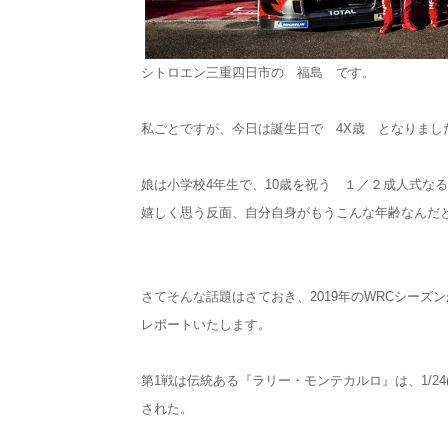
シトロエン三重四日市の 福島 です。
私ごとですが、今日は誕生日で 4X歳 となりまし
娘は小学校4年生で、10歳を祝う １／２成人式な
嬉しく思う反面、自分自身がもうこんな年齢なんだ
さてそんな話題はさておき、2019年のWRCシーズ
レポートいたします。
第1戦は伝統ある『ラリー・モンテカルロ』は、1/24(木
された。