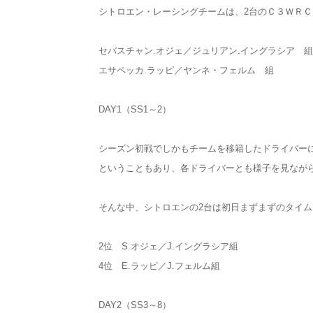
シトロエン・レーシングチームは、2台のＣ３ＷＲ
セバスチャン.オジェ／ジュリアン.イングラシア 組
エサペッカ.ラッピ／ヤンネ・フェルム 組
DAY1（SS1～2）
シーズン初戦でしかもチームを移籍したドライバー
ということもあり、各ドライバーとも様子を見なが
そんな中、シトロエンの2台は初日まずまずのタイ
2位 S.オジェ／J.イングラシア組
4位 E.ラッピ／J.フェルム組
DAY2（SS3～8）