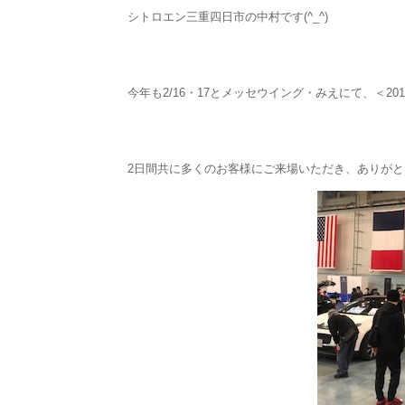
シトロエン三重四日市の中村です(^_^)
今年も2/16・17とメッセウイング・みえにて、＜2
2日間共に多くのお客様にご来場いただき、ありがとうご