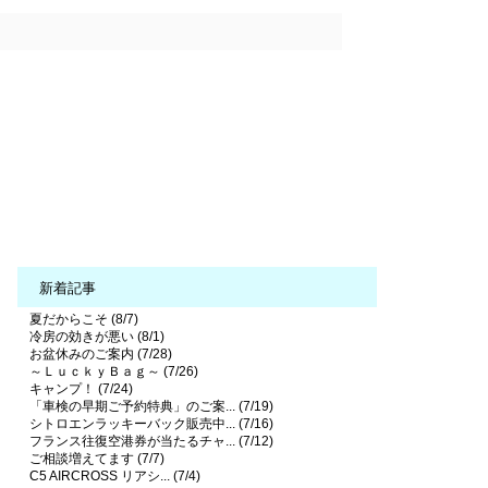
新着記事
夏だからこそ (8/7)
冷房の効きが悪い (8/1)
お盆休みのご案内 (7/28)
～ＬｕｃｋｙＢａｇ～ (7/26)
キャンプ！ (7/24)
「車検の早期ご予約特典」のご案... (7/19)
シトロエンラッキーバック販売中... (7/16)
フランス往復空港券が当たるチャ... (7/12)
ご相談増えてます (7/7)
C5 AIRCROSS リアシ... (7/4)