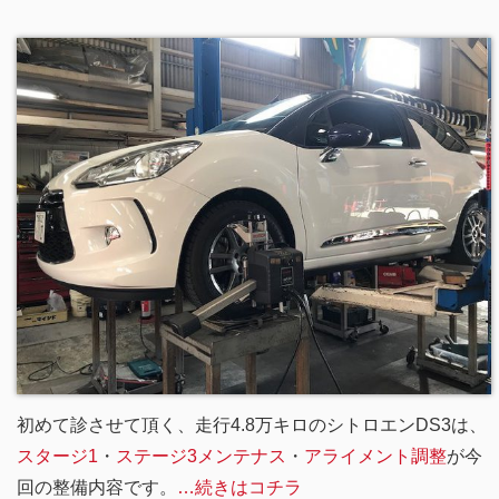
初めて診させて頂く、走行4.8万キロのシトロエンDS3は、
スタージ1
・
ステージ3メンテナス
・
アライメント調整
が今
回の整備内容です。
…続きはコチラ