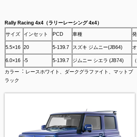
Rally Racing 4x4（ラリーレーシング 4x4）
サイズ
インセット
PCD
車種
発
5.5×16
20
5-139.7
スズキ ジムニー(JB64)
オ
6.0×16
-5
5-139.7
ジムニー シエラ (JB74)
（
カラー︓ レースホワイト、ダークグラファイト、マットブ
ラック