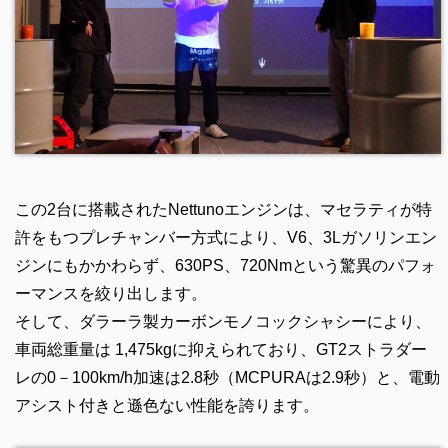
この2台に搭載されたNettunoエンジンは、マセラティが特
許をもつプレチャンバー方式により、V6、3Lガソリンエン
ジンにもかかわらず、630PS、720Nmという驚異のパフォ
ーマンスを絞り出します。
そして、ダラーラ製カーボンモノコックシャシーにより、
車両総重量は 1,475kgに抑えられており、GT2ストラダー
レの0－100km/h加速は2.8秒（MCPURAは2.9秒）と、電動
アシスト付きと遜色ない性能を誇ります。