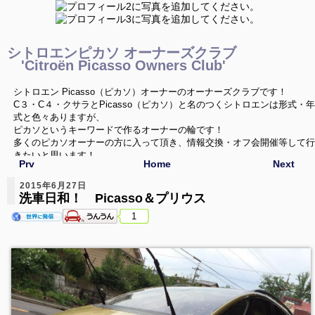
シトロエンピカソ オーナーズクラブ
'Citroën Picasso Owners Club'
シトロエン Picasso（ピカソ）オーナーのオーナーズクラブです！
C３・C４・クサラとPicasso（ピカソ）と名のつくシトロエンは形式・年
式と色々ありますが、
ピカソというキーワードで作るオーナーの輪です！
多くのピカソオーナーの方に入って頂き、情報交換・オフ会開催等して行
きたいと思います！
Prv
Home
Next
ご興味を持たれたPicassoオーナーの方は是非どうぞ！
2015年6月27日
洗車日和！ Picasso＆プリウス
1