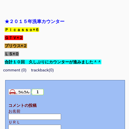
★２０１５年洗車カウンター
Ｐｉｃａｓｓｏ×６
ＧＴＶ×２
プリウス×２
ＬＳ×０
合計１０回 久しぶりにカウンターが進みました＾＾
comment (0)
trackback(0)
1
コメントの投稿
お名前
ＵＲＬ