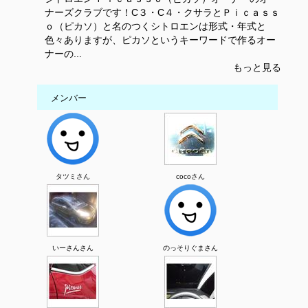
ナーズクラブです！C３・C４・クサラとＰｉｃａｓｓ
ｏ（ピカソ）と名のつくシトロエンは形式・年式と
色々ありますが、ピカソというキーワードで作るオー
ナーの...
もっと見る
メンバー
タツミさん
cocoさん
いーさんさん
のっそりぐまさん