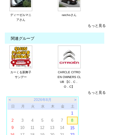
ディーゼルマニ
ratchoさん
アさん
もっと見る
関連グループ
カーくる新舞子
CARCLE CITRO
サンデー
EN OWNERS CL
UB 【C．C．
O．C】
もっと見る
＜
2026年8月
＞
日
月
火
水
木
金
土
1
2
3
4
5
6
7
8
9
10
11
12
13
14
15
16
17
18
19
20
21
22