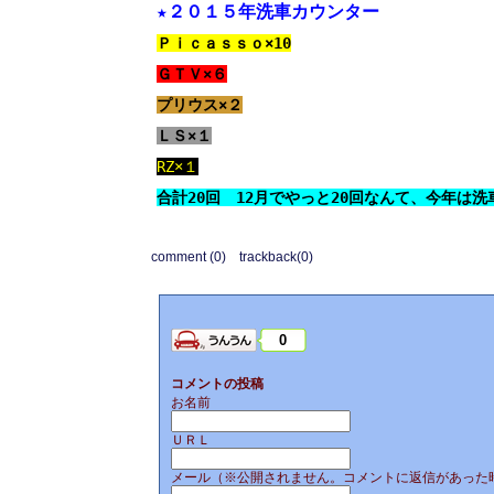
★２０１５年洗車カウンター
Ｐｉｃａｓｓｏ×10
ＧＴＶ×６
プリウス×２
ＬＳ×１
RZ×１
合計20回 12月でやっと20回なんて、今年は
comment (0)
trackback(0)
0
コメントの投稿
お名前
ＵＲＬ
メール（※公開されません。コメントに返信があった