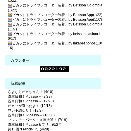
(1/22)
ピカソにドライブレコーダー装着... by Betsson Colombia
(1/22)
ピカソにドライブレコーダー装着... by Betsson App(1/22)
ピカソにドライブレコーダー装着... by Betsson App(11/7)
ピカソにドライブレコーダー装着... by Betsson Colombia
(11/7)
ピカソにドライブレコーダー装着... by betsson casino(1
0/17)
ピカソにドライブレコーダー装着... by Inkabet bonos(10/
16)
カウンター
新着記事
さよならピカちゃん！ (4/10)
洗車日和！Picasso～ (2/28)
洗車日和！Picasso～ (12/20)
ピカソが直ったよ！ (12/15)
ワレ不調なり！ (12/2)
洗車日和！ Picasso～ (10/30)
フレンチ・パーク・久屋大通！ (7/19)
洗車日和！Picasso＆プリ... (6/27)
第15回 “French-Fr... (4/29)