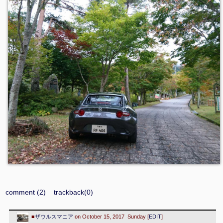
comment (2)
trackback(0)
■
ザウルスマニア
on October 15, 2017 Sunday [
EDIT
]