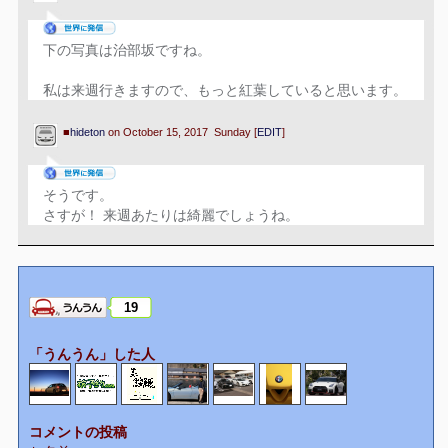
下の写真は治部坂ですね。
私は来週行きますので、もっと紅葉していると思います。
■
hideton
on October 15, 2017 Sunday [
EDIT
]
そうです。
さすが！ 来週あたりは綺麗でしょうね。
19
「うんうん」した人
コメントの投稿