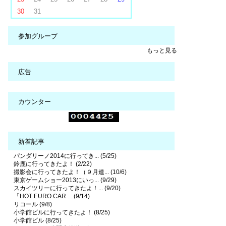
30
31
参加グループ
もっと見る
広告
カウンター
新着記事
パンダリーノ2014に行ってき... (5/25)
鈴鹿に行ってきたよ！ (2/22)
撮影会に行ってきたよ！（９月連... (10/6)
東京ゲームショー2013にいっ... (9/29)
スカイツリーに行ってきたよ！... (9/20)
「HOT EURO CAR ... (9/14)
リコール (9/8)
小学館ビルに行ってきたよ！ (8/25)
小学館ビル (8/25)