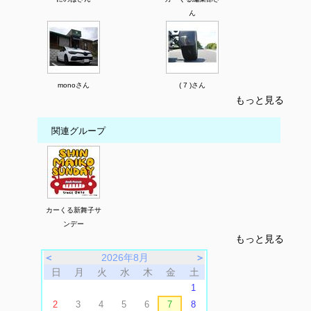
ん
monoさん
( 7 )さん
もっと見る
関連グループ
カーくる新舞子サ
ンデー
もっと見る
＜
2026年8月
＞
日
月
火
水
木
金
土
1
2
3
4
5
6
7
8