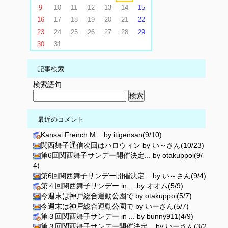
9
10
11
12
13
14
15
16
17
18
19
20
21
22
23
24
25
26
27
28
29
30
31
記事検索
検索語句
最近のコメント
Kansai French M... by itigensan(9/10)
関西舞子通信次回はハロウィン by い～さん(10/23)
第6回関西舞子サンデー開催決定... by otakuppoi(9/
4)
第6回関西舞子サンデー開催決定... by い～さん(9/4)
第４回関西舞子サンデー in ... by オオム(5/9)
今週末は神戸総合運動公園で by otakuppoi(5/7)
今週末は神戸総合運動公園で by いーさん(5/7)
第３回関西舞子サンデー in ... by bunny911(4/9)
第３回関西舞子サンデー開催決定... by いーさん(3/2