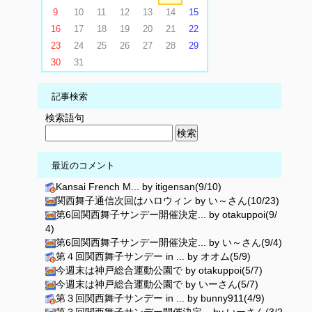
9
10
11
12
13
14
15
16
17
18
19
20
21
22
23
24
25
26
27
28
29
30
31
記事検索
検索語句
最近のコメント
Kansai French M... by itigensan(9/10)
関西舞子通信次回はハロウィン by い～さん(10/23)
第6回関西舞子サンデー開催決定... by otakuppoi(9/
4)
第6回関西舞子サンデー開催決定... by い～さん(9/4)
第４回関西舞子サンデー in ... by オオム(5/9)
今週末は神戸総合運動公園で by otakuppoi(5/7)
今週末は神戸総合運動公園で by いーさん(5/7)
第３回関西舞子サンデー in ... by bunny911(4/9)