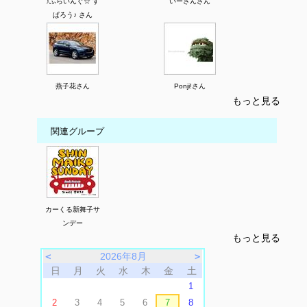
♪ふらいんぐ☆ す
いーさんさん
ぱろう♪ さん
燕子花さん
Ponji!さん
もっと見る
関連グループ
カーくる新舞子サ
ンデー
もっと見る
＜
2026年8月
＞
日
月
火
水
木
金
土
1
2
3
4
5
6
7
8