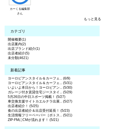
カーくる編集部
さん
もっと見る
カテゴリ
開催概要(1)
出店案内(2)
出店ブランド紹介(1)
出店者紹介(5)
未分類(4621)
新着記事
ヨーロピアンスタイル＆カーフェ... (6/9)
ヨーロピアンスタイル＆カーフェ... (5/31)
いよいよ本日から！ヨーロピアン... (5/30)
ガレージ付き賃貸住宅ジースタイ... (5/29)
5月26日の中日スポーツ掲載！ (5/27)
車交換支援サイトカエルナラ出展... (5/27)
出店者紹介！ (5/25)
食の出店者紹介＆出店受付延長！ (5/23)
生活情報フリーペーパー［ポトス... (5/21)
ZIP-FMにCMが流れます！ (5/21)