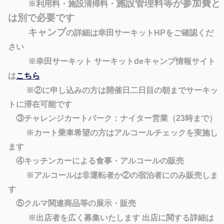
施設管理料等が参加費と
※
利用料・
施設清掃料・
は別で必要です
キャンプ
の詳細は幸田サーキットHPをご確認くだ
さい
※幸田サーキット サーキットdeキャンプ情報サイト
は
こちら
※②に申し込みの方は開催日二日目の朝までサーキッ
トに滞在可能です
③チャレンジカートパーク：ナイター営業（23時まで）
※カート乗車希望の方はアルコールチェックを実施し
ます
④キッチンカーによる食事・アルコールの販売
※アルコールは非運転者か②の宿泊者にのみ販売しま
す
⑤クルマ関連商品等の展示・販売
※出店者を広く募集いたします 出店に関する詳細は