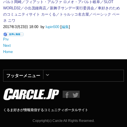
バルト岡崎／フィアット・アルファ ロメオ・アバルト岐阜／SLOT
WORLD32／小出茂鐘商店／新舞子サンデー実行委員会／車好きのため
のコミュニティサイト カーくる／トゥルッコ名古屋／ベーシック ベー
ネ ニワ
2017年3月23日 18:00 by
lupin500
[
編集
]
Prv
Next
Home
フッターメニュー
くるま好きが情報発信するコミュニティポータルサイト
Copyright(c) Carcle All Rights Reserved.