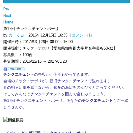
Prv
Next
Home
第17回 チンクエチェントポーリ
by
カーくる
| 2016年12月15日 16:35 |
コメント(1)
開催日時：2017年3月26日 08:00～16:00
開催場所：チッタ・ナポリ【愛知県知多郡大字片名字長谷58-32】
募集数 ：100台
募集期間：2016/12/15 ～ 2017/03/23
チンクエチェント
の祭典が、今年もやってきます。
会場のチッタ・ナポリが、新旧
チンクエチェント
で溢れます。
春の明るい風を感じながら、知多の海辺をのんびりと走ってください。
そしてみんなで
チンクエチェント
を囲んで楽しみましょう。
第17回 チンクエチェント・ポーリ、あなたの
チンクエチェント
もご一緒
しませんか。