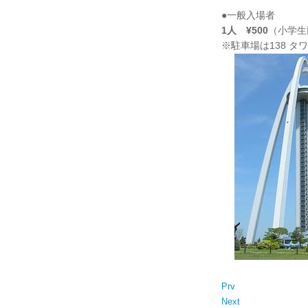
●一般入場者
1人 ¥500
（小学生
※駐車場は138 タ
Prv
Next