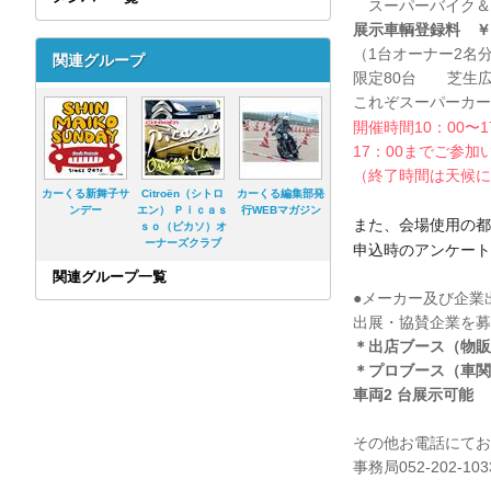
スーパーバイク＆
展示車輌登録料 ￥2
（1台オーナー2名
関連グループ
限定80台 芝生
これぞスーパーカー
開催時間10：00〜
17：00までご参
（終了時間は天候に
カーくる新舞子サ
Citroën（シトロ
カーくる編集部発
ンデー
エン） Ｐｉｃａｓ
行WEBマガジン
また、会場使用の都
ｓｏ（ピカソ）オ
ーナーズクラブ
申込時のアンケート
関連グループ一覧
●メーカー及び企業
出展・協賛企業を募
＊出店ブース（物販）¥
＊プロブース（車関係）
車両2 台展示可能
その他お電話にてお
事務局052-202-103