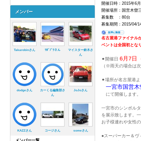
開催日時：2015年6月7日
開催場所：国営木曽三
メンバー
募集数 ：80台
募集期間：2015/04/14 
名古屋港ファイナルか
ベントは全国初とな
Takarobinさん
ﾂﾎﾞﾌﾞﾗさん
マイスター鈴木さ
ん
6月7日
⚫︎開催日
（※雨天の場合は次
⚫︎場所が名古屋港
一宮市国営木
dodgeさん
カーくる編集部さ
JoJoさん
にて開催します。
ん
一宮市のシンボルタ
を展示致します。一
お子様連れや女性の
KAZZさん
コージさん
someさん
●スーパーカー＆ヴ
メンバー一覧