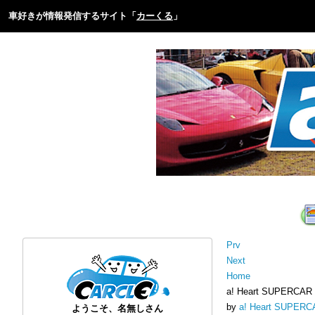
車好きが情報発信するサイト「
カーくる
」
Prv
Next
Home
a! Heart SUPE
by
a! Heart SUPE
ようこそ、名無しさん