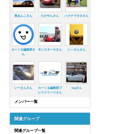
美あんこさん
たかやんさん
ハクナマタタさん
カーくる編集部さ
モンスター☆さん
い～さんさん
ん
いーさんさん
カーくる編集部プ
togさん
レスリリースさん
メンバー一覧
関連グループ
関連グループ一覧