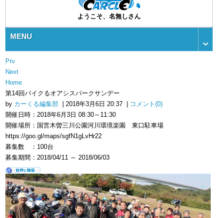
ようこそ、名無しさん
MENU
Prv
Next
Home
第14回バイクるオアシスパークサンデー
by
カーくる編集部
| 2018年3月6日 20:37 |
コメント(0)
開催日時：2018年6月3日 08:30～11:30
開催場所：国営木曽三川公園河川環境楽園 東口駐車場
https://goo.gl/maps/sgfN1gLvHr22
募集数 ：100台
募集期間：2018/04/11 ～ 2018/06/03