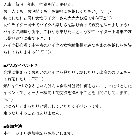
入車、新旧、年齢、性別を問いません。
お一人でも、お仲間でも、お気軽にお越しください( ´ ▽ ` )ﾉ
特にわたしと同じ女性ライダーさん大大大歓迎です(≧▽
≦♡)
女性ライダー同士でバイクの楽しさを語り合って親交を深
めましょう♪
バイクに興味がある、これから乗りたいという女性ライダ
ー予備軍の方
も是非遊びに来て下さい！
バイク初心者で主催者のバイクる女性編集長がみなさまの
お越しをお待
ちしておりまする( ´ ▽ ` )ﾉ
■どんなイベント？
会場に集まってお互いのバイクを見たり…話したり…出
店のカフェさん
でお茶したり…(´▽｀)
景品をGETできるじゃんけん大会以外は特に何もない、ま
ったりとした
イベントで、オーナー様同士で交流を深める
ことを目的にしています(
^ω^ )
ごゆるりとまったりと過ごしていただくイベントです。
走ったりすることはありません。
■参加方法
本ページより
参加申請をお願いします。