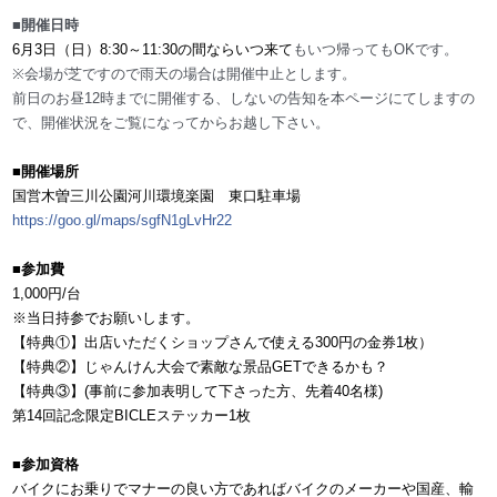
■開催日時
6月3日（日）8:30～11:30の間ならいつ来て
もいつ帰ってもOKです。
※会場が芝ですので雨天の場合は開催中止とします。
前
日のお昼12時までに開催する、しないの告知を本ページ
にてしますの
で、開催状況をご覧になってからお越し下さ
い。
■開催場所
国営木曽三川公園河川環境楽園 東口駐車場
https://goo.gl/maps/
sgfN1gLvHr22
■参加費
1,000円/台
※当日持参でお願いします。
【特典①】出店いただくショップさんで使える300円
の金券1枚）
【特典②】じゃんけん大会で素敵な景品GETできるか
も？
【特典③】(事前に参加表明して下さった方、先着40
名様)
第14回記念限定BICLEステッカー1枚
■参加資格
バイクにお乗りでマナーの良い方であればバイクのメーカ
ーや国産、輸