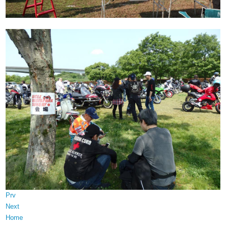
Prv
Next
Home