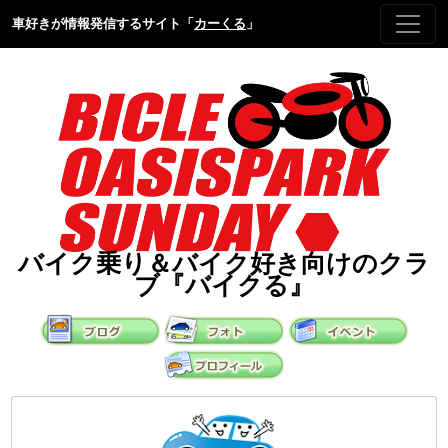
車好きが情報発信するサイト「
カーくる
」
バイク乗り＆バイク好き向けのクラ
ブ『バイクる』