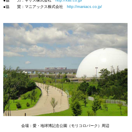
●協 力：キザス株式会社
http://xas.co.jp/
●協 賛：マニアックス株式会社
http://maniacs.co.jp/
会場：愛・地球博記念公園（モリコロパーク）周辺