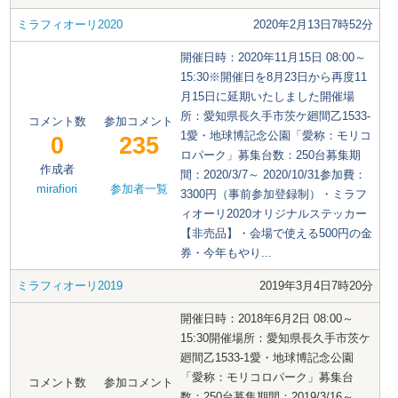
ミラフィオーリ2020
2020年2月13日7時52分
開催日時：2020年11月15日 08:00～
15:30※開催日を8月23日から再度11
月15日に延期いたしました開催場
所：愛知県長久手市茨ケ廻間乙1533-
コメント数
参加コメント
1愛・地球博記念公園「愛称：モリコ
0
235
ロパーク」募集台数：250台募集期
作成者
間：2020/3/7～ 2020/10/31参加費：
mirafiori
参加者一覧
3300円（事前参加登録制）・ミラフ
ィオーリ2020オリジナルステッカー
【非売品】・会場で使える500円の金
券・今年もやり...
ミラフィオーリ2019
2019年3月4日7時20分
開催日時：2018年6月2日 08:00～
15:30開催場所：愛知県長久手市茨ケ
廻間乙1533-1愛・地球博記念公園
「愛称：モリコロパーク」募集台
コメント数
参加コメント
数：250台募集期間：2019/3/16～