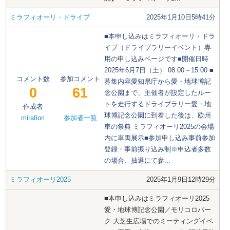
ミラフィオーリ・ドライブ
2025年1月10日5時41分
■本申し込みはミラフィオーリ・ドラ
イブ（ドライブラリーイベント）専
用の申し込みページです■開催日時
2025年6月7日（土） 08:00～15:00 ■
コメント数
参加コメント
募集内容愛知県庁から愛・地球博記
0
61
念公園まで、主催者が設定したルー
トを走行するドライブラリー愛・地
作成者
球博記念公園に到着した後は、欧州
mirafiori
参加者一覧
車の祭典 ミラフィオーリ2025の会場
内に車両展示■参加申し込み事前参加
登録・事前振り込み制※申込者多数
の場合、抽選にて参...
ミラフィオーリ2025
2025年1月9日12時29分
■本申し込みはミラフィオーリ2025
愛・地球博記念公園／モリコロパー
ク 大芝生広場でのミーティングイベ