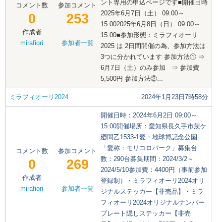
ント専用の申込ページです■開催日時
コメント数
参加コメント
2025年6月7日（土） 09:00～
0
253
15:002025年6月8日（日） 09:00～
作成者
15:00■参加形態：ミラフィオーリ
mirafiori
参加者一覧
2025 は 2日間開催の為、参加方法は
3つに分かれています 参加方法① ⇒
6月7日（土）のみ参加 ⇒ 参加費
5,500円 参加方法②...
ミラフィオーリ2024
2024年1月23日7時58分
開催日時：2024年6月2日 09:00～
15:00開催場所：愛知県長久手市茨ケ
廻間乙1533-1愛・地球博記念公園
「愛称：モリコロパーク」募集台
コメント数
参加コメント
数：290台募集期間：2024/3/2～
0
269
2024/5/10参加費：4400円（事前参加
作成者
登録制）・ミラフィオーリ2024オリ
mirafiori
参加者一覧
ジナルステッカー【非売品】・ミラ
フィオーリ2024オリジナルナンバー
プレート隠しステッカー【非売