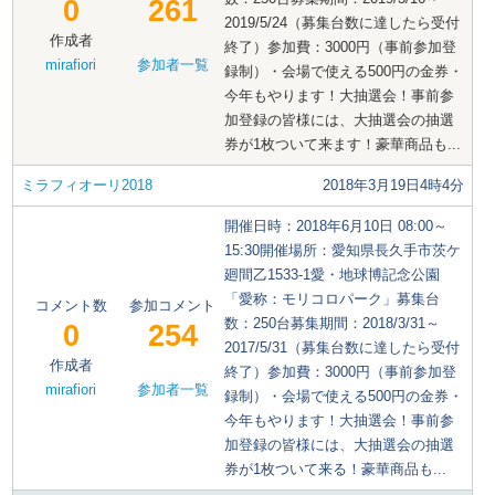
0
261
2019/5/24（募集台数に達したら受付
作成者
終了）参加費：3000円（事前参加登
mirafiori
参加者一覧
録制）・会場で使える500円の金券・
今年もやります！大抽選会！事前参
加登録の皆様には、大抽選会の抽選
券が1枚ついて来ます！豪華商品も...
ミラフィオーリ2018
2018年3月19日4時4分
開催日時：2018年6月10日 08:00～
15:30開催場所：愛知県長久手市茨ケ
廻間乙1533-1愛・地球博記念公園
「愛称：モリコロパーク」募集台
コメント数
参加コメント
数：250台募集期間：2018/3/31～
0
254
2017/5/31（募集台数に達したら受付
作成者
終了）参加費：3000円（事前参加登
mirafiori
参加者一覧
録制）・会場で使える500円の金券・
今年もやります！大抽選会！事前参
加登録の皆様には、大抽選会の抽選
券が1枚ついて来る！豪華商品も...