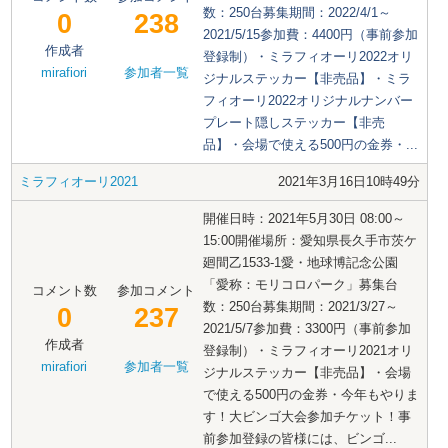
数：250台募集期間：2022/4/1～
0
238
2021/5/15参加費：4400円（事前参加
作成者
登録制）・ミラフィオーリ2022オリ
mirafiori
参加者一覧
ジナルステッカー【非売品】・ミラ
フィオーリ2022オリジナルナンバー
プレート隠しステッカー【非売
品】・会場で使える500円の金券・...
ミラフィオーリ2021
2021年3月16日10時49分
開催日時：2021年5月30日 08:00～
15:00開催場所：愛知県長久手市茨ケ
廻間乙1533-1愛・地球博記念公園
「愛称：モリコロパーク」募集台
コメント数
参加コメント
数：250台募集期間：2021/3/27～
0
237
2021/5/7参加費：3300円（事前参加
作成者
登録制）・ミラフィオーリ2021オリ
mirafiori
参加者一覧
ジナルステッカー【非売品】・会場
で使える500円の金券・今年もやりま
す！大ビンゴ大会参加チケット！事
前参加登録の皆様には、ビンゴ...