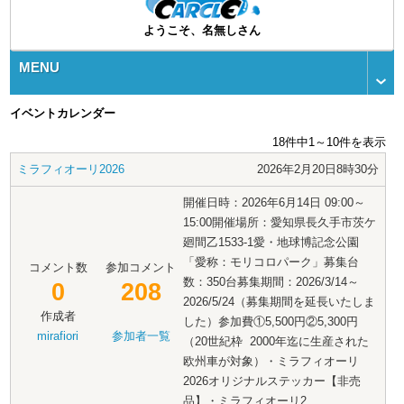
ようこそ、名無しさん
MENU
イベントカレンダー
18件中1～10件を表示
ミラフィオーリ2026
2026年2月20日8時30分
開催日時：2026年6月14日 09:00～
15:00開催場所：愛知県長久手市茨ケ
廻間乙1533-1愛・地球博記念公園
「愛称：モリコロパーク」募集台
コメント数
参加コメント
数：350台募集期間：2026/3/14～
0
208
2026/5/24（募集期間を延長いたしま
作成者
した）参加費①5,500円②5,300円
mirafiori
参加者一覧
（20世紀枠 2000年迄に生産された
欧州車が対象）・ミラフィオーリ
2026オリジナルステッカー【非売
品】・ミラフィオーリ2...