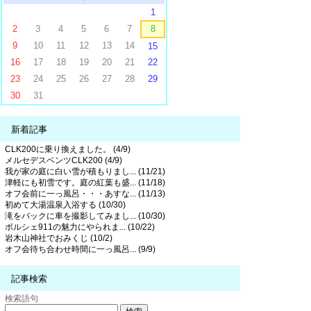
1
2
3
4
5
6
7
8
9
10
11
12
13
14
15
16
17
18
19
20
21
22
23
24
25
26
27
28
29
30
31
新着記事
CLK200に乗り換えました。 (4/9)
メルセデスベンツCLK200 (4/9)
我が家の庭に白い雪が積もりまし... (11/21)
津軽にも初雪です。庭の紅葉も盛... (11/18)
オフ会前に一っ風呂・・・あすな... (11/13)
初めて大湯温泉入浴する (10/30)
滝をバックに車を撮影してみまし... (10/30)
ポルシェ911の魅力にやられま... (10/22)
岩木山神社でおみくじ (10/2)
オフ会待ち合わせ時間に一っ風呂... (9/9)
記事検索
検索語句