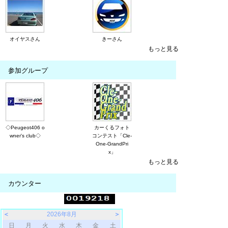
オイヤスさん
きーさん
もっと見る
参加グループ
◇Peugeot406 o
カーくるフォト
wner's club◇
コンテスト「Cle-
One-GrandPri
x」
もっと見る
カウンター
＜
2026年8月
＞
日
月
火
水
木
金
土