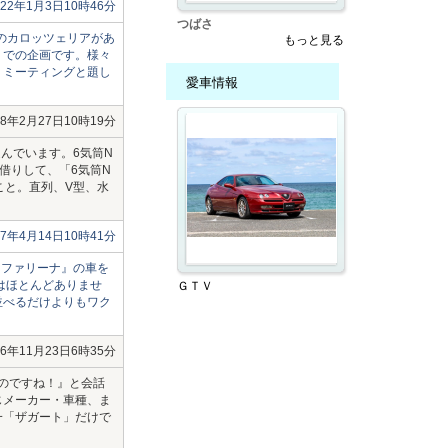
022年1月3日10時46分
つばさ
のカロッツェリアがあ
もっと見る
りでの企画です。様々
？ミーティングと題し
愛車情報
18年2月27日10時19分
んでいます。6気筒N
借りして、「6気筒N
こと。直列、V型、水
17年4月14日10時41分
ンファリーナ』の車を
はほとんどありませ
ＧＴＶ
並べるだけよりもワク
16年11月23日6時35分
のですね！』と会話
じメーカー・車種、ま
一「ザガート」だけで