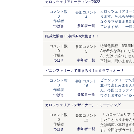
カロッツェリアミーティング2022
カロッツェリアミー
コメント数
参加コメント
0
ります。それらが手
4
作成者
なクルマが集まる新
参加者一覧
つばさ
ていますが、「一緒に
絶滅危惧種！6気筒NA大集合！！
絶滅危惧種！6気筒
コメント数
参加コメント
0
Aが希少な存在にな
5
作成者
A」だけで並べませ
参加者一覧
つばさ
平対向、問いません。
ピニンファリーナで集まろう！inミラフィオーリ
ピニンファリーナで
コメント数
参加コメント
0
並べて楽しみません
16
作成者
ん。今回はミラフィ
参加者一覧
つばさ
ワクしますo(^▽^)
カロッツェリア（デザイナー）・ミーティング
『 カロッツェリア
コメント数
参加コメント
0
したことありません
12
作成者
たは幅広い車好きの
参加者一覧
つばさ
す。今回はザガート、