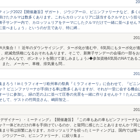
2
ティング2022【開催趣旨】ザガート、ジウジアーロ、ピニンファリーナなど、多く
掛けたクルマは数多くあります。これらカロッツェリアに該当するクルマという括
舞子サンデー内で、カロッツェリアをテーマにしたクルマだけで一緒に並べません
並べましょう」というのが主であり、特に縛...
20
NA大集合！！ 近年のダウンサイジング、ターボ化が進む中、6気筒にもターボ化が進
り、絶滅危惧種になるおそれもあります。そこで、新舞子サンデーの会場の一部をお
んか？みんなで、ボンネットを開けて楽しみましょう♪◆参加資格6気筒のNAである
また、メーカー、車種、排気量も問...
20
集まろう！inミラフィオーリ欧州車の祭典『ミラフィオーリ』に合わせて、『ピニ
か？ ピニンファリーナが手掛ける車は数多くありますが、それが一堂に会する機会
オーリに参加し、緑の芝の上に並べて圧巻の光景を一緒に作りませんか？！たんに
o そして、ゲストの竹岡圭さん、嶋田智之...
20
（デザイナー）・ミーティング』【開催趣旨】『この車もあの車もピンファリーナな
か？一体どれだけの車を手掛けているのか、と疑問に感じたことありませんか？同
集まり等は頻繁にあります。カロッツェリアを絞ったミーティングは、国内では唯
ジウジアーロ、ピニンファリーナ、に絞り集ま...